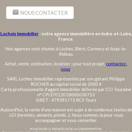
mail
NOUS CONTACTER
Lochois Immobilier
:
votre agence immobilière en Indre-et-Loire,
France
.
Nos agences sont situées à Loches, Bléré, Cormery et Azay-le-
Rideau.
Achat, vente, estimation, location : pour tout projet,
contactez-
nous
.
SARL Loches Immobilier représentée par son gérant Philippe
ROCHER au capital social de 2000 €
Carte professionnelle d'agent immobilier délivrée par CCI Touraine
n° CPI37012018000030753
SIRET : 479391773 RCS Tours
Aujourd'hui, la vente d'une maison est sujet à de nombreux textes de
LOI (termites, amiante, plomb...). Nous sommes là pour vous
accompagner et vous conseiller.
POUR SAISIR LE MEDIATEUR DE LA CONSOMMATION :