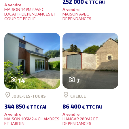
252 000
€ TTC FAI
A vendre
MAISON 149M2 AVEC
A vendre
LOCATIF DEPENDANCES ET
MAISON AVEC
COUP DE PECHE
DEPENDANCES
photo_camera
photo_camera
14
7
location_on
location_on
JOUE-LES-TOURS
CHEILLE
344 850
86 400
€ TTC FAI
€ TTC FAI
A vendre
A vendre
MAISON 105M2 4 CHAMBRES
HANGAR 280M2 ET
ET JARDIN
DEPENDANCES