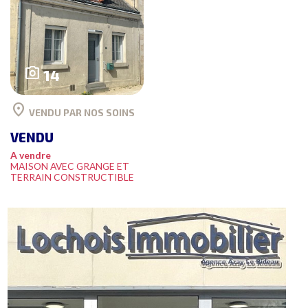
photo_camera
14
location_on
VENDU PAR NOS SOINS
VENDU
A vendre
MAISON AVEC GRANGE ET
TERRAIN CONSTRUCTIBLE