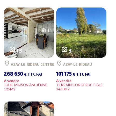
photo_camera
photo_camera
13
3
location_on
location_on
AZAY-LE-RIDEAU CENTRE
AZAY-LE-RIDEAU
268 650
101 175
€ TTC FAI
€ TTC FAI
A vendre
A vendre
JOLIE MAISON ANCIENNE
TERRAIN CONSTRUCTIBLE
125M2
1460M2