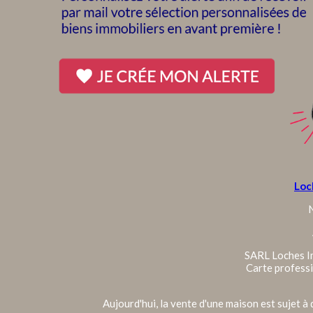
Loc
N
SARL Loches Im
Carte profess
Aujourd'hui, la vente d'une maison est sujet 