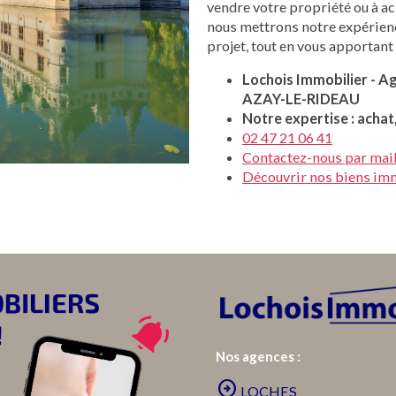
vendre votre propriété ou à ac
nous mettrons notre expérience
projet, tout en vous apportant 
Lochois Immobilier - A
AZAY-LE-RIDEAU
Notre expertise : achat
02 47 21 06 41
Contactez-nous par mai
Découvrir nos biens im
Nos agences :
arrow_circle_right
LOCHES