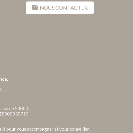
mail
NOUS CONTACTER
ance
.
u.
.
ocial de 2000 €
12018000030753
s là pour vous accompagner et vous conseiller.