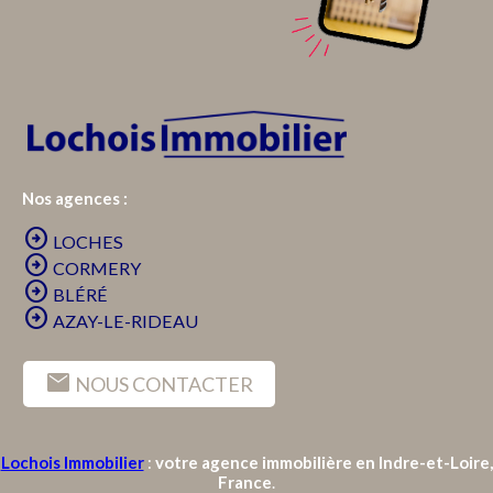
Nos agences :
arrow_circle_right
LOCHES
arrow_circle_right
CORMERY
arrow_circle_right
BLÉRÉ
arrow_circle_right
AZAY-LE-RIDEAU
mail
NOUS CONTACTER
Lochois Immobilier
:
votre agence immobilière en Indre-et-Loire,
France
.