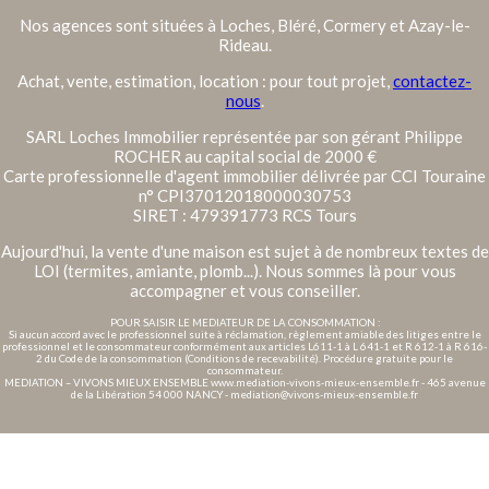
Nos agences sont situées à Loches, Bléré, Cormery et Azay-le-
Rideau.
Achat, vente, estimation, location : pour tout projet,
contactez-
nous
.
SARL Loches Immobilier représentée par son gérant Philippe
ROCHER au capital social de 2000 €
Carte professionnelle d'agent immobilier délivrée par CCI Touraine
n° CPI37012018000030753
SIRET : 479391773 RCS Tours
Aujourd'hui, la vente d'une maison est sujet à de nombreux textes de
LOI (termites, amiante, plomb...). Nous sommes là pour vous
accompagner et vous conseiller.
POUR SAISIR LE MEDIATEUR DE LA CONSOMMATION :
Si aucun accord avec le professionnel suite à réclamation, règlement amiable des litiges entre le
professionnel et le consommateur conformément aux articles L611-1 à L 641-1 et R 612-1 à R 616-
2 du Code de la consommation (Conditions de recevabilité). Procédure gratuite pour le
consommateur.
MEDIATION – VIVONS MIEUX ENSEMBLE www.mediation-vivons-mieux-ensemble.fr - 465 avenue
de la Libération 54 000 NANCY - mediation@vivons-mieux-ensemble.fr