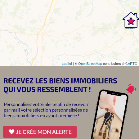
Leaflet
| ©
OpenStreetMap
contributors ©
CARTO