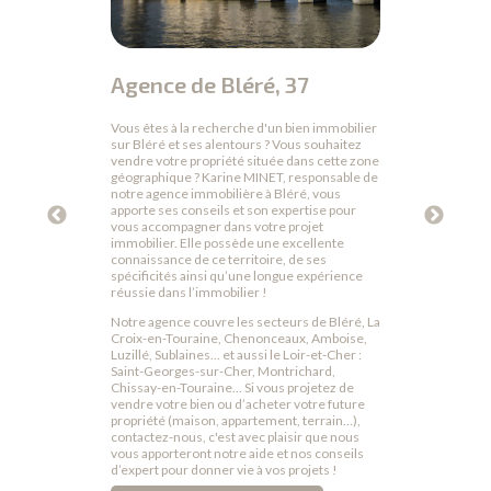
Agence de Bléré, 37
Age
Vous êtes à la recherche d'un bien immobilier
Sophi
sur Bléré et ses alentours ? Vous souhaitez
agenc
nsi que
vendre votre propriété située dans cette zone
long d
tre
géographique ? Karine MINET, responsable de
immobi
emble
notre agence immobilière à Bléré, vous
secte
 les
apporte ses conseils et son expertise pour
commu
sur-
vous accompagner dans votre projet
Truyes
r-
immobilier. Elle possède une excellente
Branch
connaissance de ce territoire, de ses
Vous ê
spécificités ainsi qu’une longue expérience
en
sur Co
réussie dans l’immobilier !
-nous,
souhai
Notre agence couvre les secteurs de Bléré, La
nous, 
ficier
Croix-en-Touraine, Chenonceaux, Amboise,
guider
nce
Luzillé, Sublaines... et aussi le Loir-et-Cher :
accom
ous
Saint-Georges-sur-Cher, Montrichard,
mesure
le
Chissay-en-Touraine... Si vous projetez de
de vou
vendre votre bien ou d’acheter votre future
concré
propriété (maison, appartement, terrain…),
Déco
contactez-nous, c'est avec plaisir que nous
vous apporteront notre aide et nos conseils
d’expert pour donner vie à vos projets !