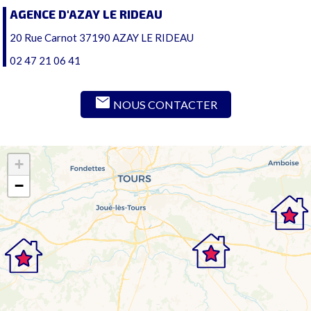
AGENCE D'AZAY LE RIDEAU
20 Rue Carnot 37190 AZAY LE RIDEAU
02 47 21 06 41
mail
NOUS CONTACTER
+
−