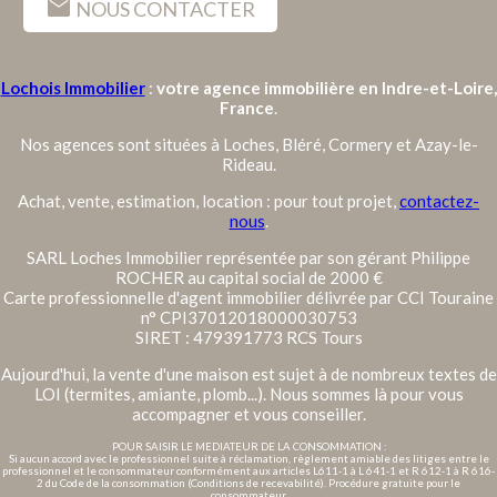
mail
NOUS CONTACTER
Lochois Immobilier
:
votre agence immobilière en Indre-et-Loire,
France
.
Nos agences sont situées à Loches, Bléré, Cormery et Azay-le-
Rideau.
Achat, vente, estimation, location : pour tout projet,
contactez-
nous
.
SARL Loches Immobilier représentée par son gérant Philippe
ROCHER au capital social de 2000 €
Carte professionnelle d'agent immobilier délivrée par CCI Touraine
n° CPI37012018000030753
SIRET : 479391773 RCS Tours
Aujourd'hui, la vente d'une maison est sujet à de nombreux textes de
LOI (termites, amiante, plomb...). Nous sommes là pour vous
accompagner et vous conseiller.
POUR SAISIR LE MEDIATEUR DE LA CONSOMMATION :
Si aucun accord avec le professionnel suite à réclamation, règlement amiable des litiges entre le
professionnel et le consommateur conformément aux articles L611-1 à L 641-1 et R 612-1 à R 616-
2 du Code de la consommation (Conditions de recevabilité). Procédure gratuite pour le
consommateur.