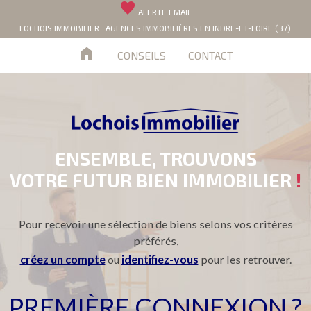
favorite
ALERTE EMAIL
LOCHOIS IMMOBILIER : AGENCES IMMOBILIÈRES EN INDRE-ET-LOIRE (37)
home
CONSEILS
CONTACT
ENSEMBLE, TROUVONS
VOTRE FUTUR BIEN IMMOBILIER
!
Pour recevoir une sélection de biens selons vos critères
préférés,
créez un compte
ou
identifiez-vous
pour les retrouver.
PREMIÈRE CONNEXION ?