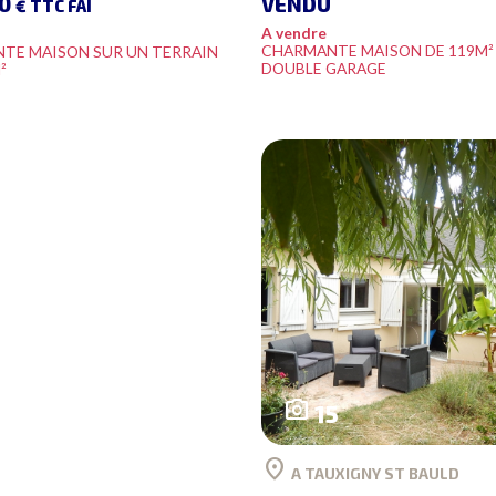
00
VENDU
€ TTC FAI
A vendre
CHARMANTE MAISON DE 119M²
TE MAISON SUR UN TERRAIN
DOUBLE GARAGE
²
photo_camera
15
location_on
A TAUXIGNY ST BAULD