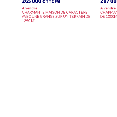
265 000
287 0
€ TTC FAI
A vendre
A vendre
CHARMANTE MAISON DE CARACTERE
CHARMAN
AVEC UNE GRANGE SUR UN TERRAIN DE
DE 1000M
1290 M²