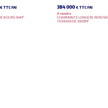
384 000
€ TTC FAI
€ TTC FAI
A vendre
DE BOURG 86M²
CHARMANTE LONGERE RENOVE
TERRAIN DE 1800M²