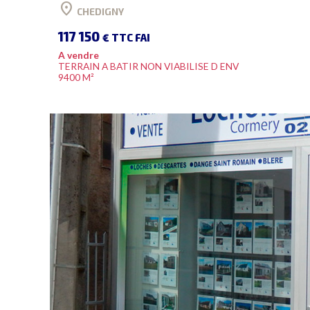
location_on
CHEDIGNY
117 150
€ TTC FAI
A vendre
TERRAIN A BATIR NON VIABILISE D ENV
9400 M²