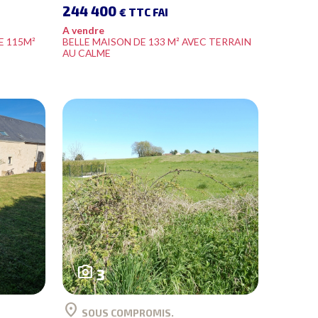
244 400
€ TTC FAI
A vendre
E 115M²
BELLE MAISON DE 133 M² AVEC TERRAIN
AU CALME
photo_camera
3
location_on
SOUS COMPROMIS.