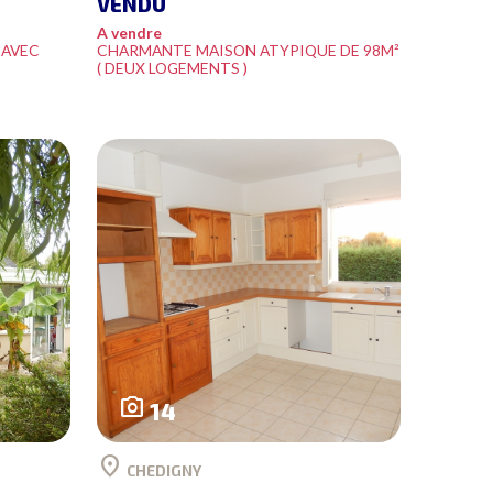
VENDU
A vendre
 AVEC
CHARMANTE MAISON ATYPIQUE DE 98M²
( DEUX LOGEMENTS )
photo_camera
14
location_on
CHEDIGNY