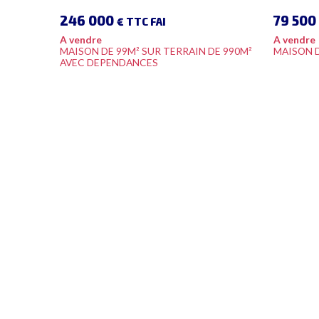
246 000
79 500
€ TTC FAI
A vendre
A vendre
MAISON DE 99M² SUR TERRAIN DE 990M²
MAISON 
AVEC DEPENDANCES