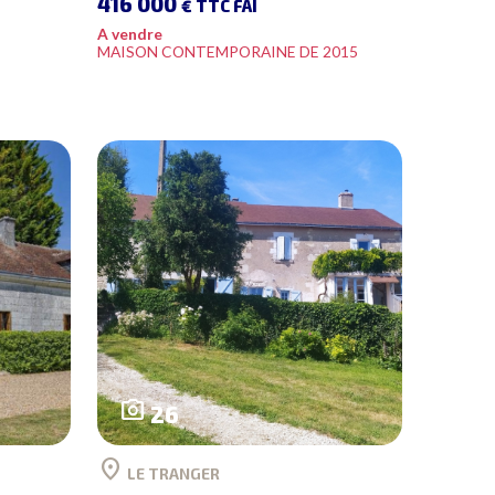
416 000
€ TTC FAI
A vendre
MAISON CONTEMPORAINE DE 2015
photo_camera
26
location_on
LE TRANGER