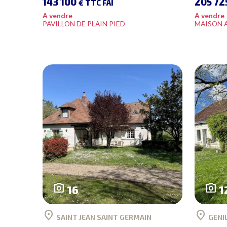
143 100
205 72
€ TTC FAI
A vendre
A vendre
PAVILLON DE PLAIN PIED
MAISON 
photo_camera
photo_camera
16
1
location_on
location_on
SAINT JEAN SAINT GERMAIN
GENI