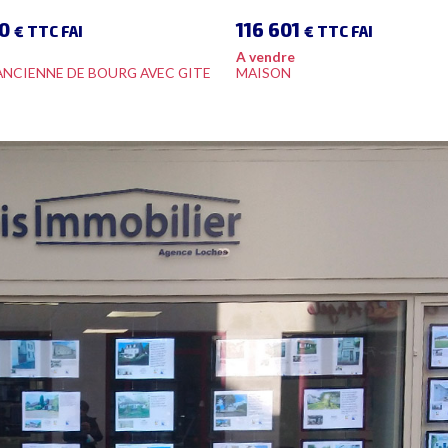
00
116 601
€ TTC FAI
€ TTC FAI
A vendre
ANCIENNE DE BOURG AVEC GITE
MAISON