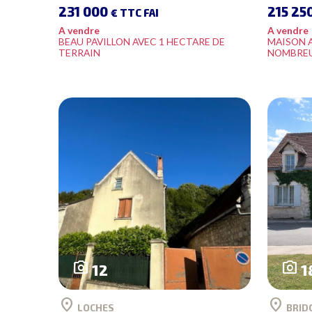
231 000
215 25
€ TTC FAI
A vendre
A vendre
BEAU PAVILLON AVEC 1 HECTARE DE
MAISON 
TERRAIN
NOMBREU
photo_camera
photo_camera
12
1
location_on
location_on
LOCHES
BRID