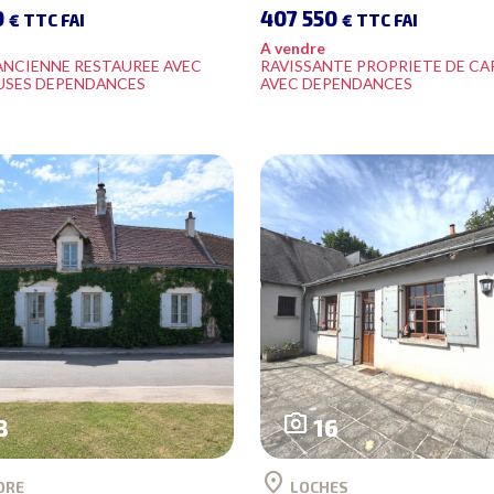
0
407 550
€ TTC FAI
€ TTC FAI
A vendre
ANCIENNE RESTAUREE AVEC
RAVISSANTE PROPRIETE DE C
SES DEPENDANCES
AVEC DEPENDANCES
photo_camera
8
16
location_on
ORE
LOCHES