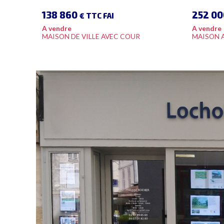
138 860
252 0
€ TTC FAI
A vendre
A vendre
MAISON DE VILLE AVEC COUR
MAISON 