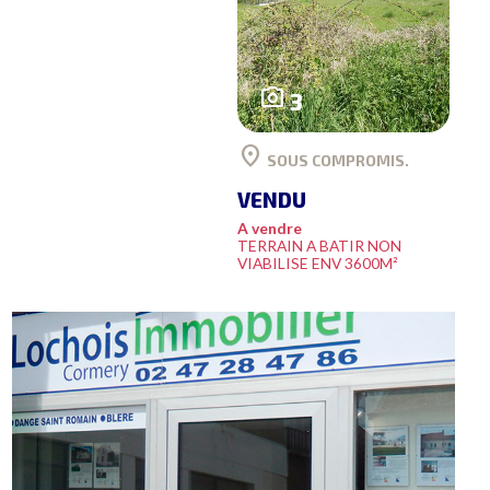
photo_camera
3
location_on
SOUS COMPROMIS.
VENDU
A vendre
TERRAIN A BATIR NON
VIABILISE ENV 3600M²