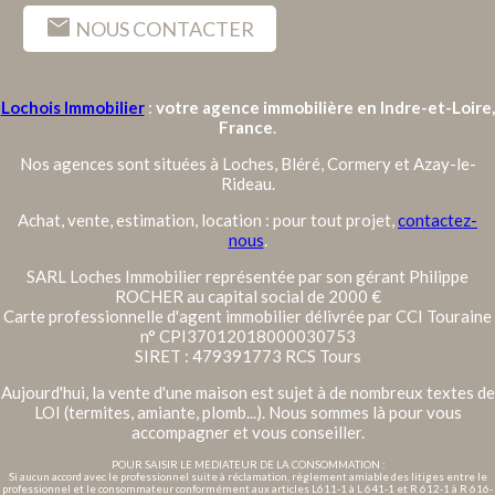
mail
NOUS CONTACTER
Lochois Immobilier
:
votre agence immobilière en Indre-et-Loire,
France
.
Nos agences sont situées à Loches, Bléré, Cormery et Azay-le-
Rideau.
Achat, vente, estimation, location : pour tout projet,
contactez-
nous
.
SARL Loches Immobilier représentée par son gérant Philippe
ROCHER au capital social de 2000 €
Carte professionnelle d'agent immobilier délivrée par CCI Touraine
n° CPI37012018000030753
SIRET : 479391773 RCS Tours
Aujourd'hui, la vente d'une maison est sujet à de nombreux textes de
LOI (termites, amiante, plomb...). Nous sommes là pour vous
accompagner et vous conseiller.
POUR SAISIR LE MEDIATEUR DE LA CONSOMMATION :
Si aucun accord avec le professionnel suite à réclamation, règlement amiable des litiges entre le
professionnel et le consommateur conformément aux articles L611-1 à L 641-1 et R 612-1 à R 616-