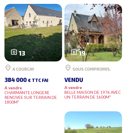
photo_camera
photo_camera
13
19
location_on
location_on
A COURCAY
SOUS COMPROMIS.
384 000
VENDU
€ TTC FAI
A vendre
A vendre
BELLE MAISON DE 1976 AVEC
CHARMANTE LONGERE
UN TERRAIN DE 1600M²
RENOVEE SUR TERRAIN DE
1800M²