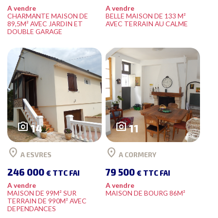
A vendre
A vendre
CHARMANTE MAISON DE
BELLE MAISON DE 133 M²
89,5M² AVEC JARDIN ET
AVEC TERRAIN AU CALME
DOUBLE GARAGE
photo_camera
photo_camera
14
11
location_on
location_on
A ESVRES
A CORMERY
246 000
79 500
€ TTC FAI
€ TTC FAI
A vendre
A vendre
MAISON DE 99M² SUR
MAISON DE BOURG 86M²
TERRAIN DE 990M² AVEC
DEPENDANCES