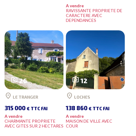
A vendre
RAVISSANTE PROPRIETE DE
CARACTERE AVEC
DEPENDANCES
photo_camera
photo_camera
26
12
location_on
location_on
LE TRANGER
LOCHES
315 000
138 860
€ TTC FAI
€ TTC FAI
A vendre
A vendre
CHARMANTE PROPRIETE
MAISON DE VILLE AVEC
AVEC GITES SUR 2 HECTARES
COUR