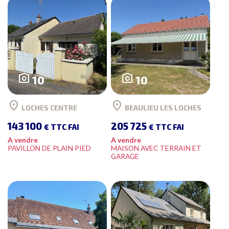
photo_camera
photo_camera
10
10
location_on
location_on
LOCHES CENTRE
BEAULIEU LES LOCHES
143 100
205 725
€ TTC FAI
€ TTC FAI
A vendre
A vendre
PAVILLON DE PLAIN PIED
MAISON AVEC TERRAIN ET
GARAGE