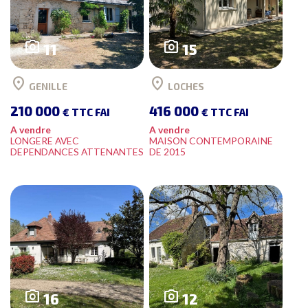
photo_camera
photo_camera
11
15
location_on
location_on
GENILLE
LOCHES
210 000
416 000
€ TTC FAI
€ TTC FAI
A vendre
A vendre
LONGERE AVEC
MAISON CONTEMPORAINE
DEPENDANCES ATTENANTES
DE 2015
photo_camera
photo_camera
16
12