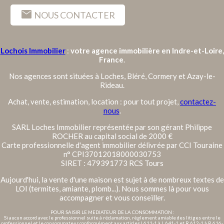
mail
NOUS CONTACTER
Lochois Immobilier
:
votre agence immobilière en Indre-et-Loire,
France
.
Nos agences sont situées à Loches, Bléré, Cormery et Azay-le-
Rideau.
Achat, vente, estimation, location : pour tout projet,
contactez-
nous
.
SARL Loches Immobilier représentée par son gérant Philippe
ROCHER au capital social de 2000 €
Carte professionnelle d'agent immobilier délivrée par CCI Touraine
n° CPI37012018000030753
SIRET : 479391773 RCS Tours
Aujourd'hui, la vente d'une maison est sujet à de nombreux textes de
LOI (termites, amiante, plomb...). Nous sommes là pour vous
accompagner et vous conseiller.
POUR SAISIR LE MEDIATEUR DE LA CONSOMMATION :
Si aucun accord avec le professionnel suite à réclamation, règlement amiable des litiges entre le
professionnel et le consommateur conformément aux articles L611-1 à L 641-1 et R 612-1 à R 616-