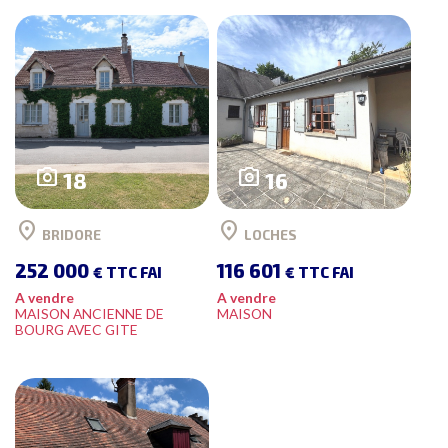
photo_camera
photo_camera
18
16
location_on
location_on
BRIDORE
LOCHES
252 000
116 601
€ TTC FAI
€ TTC FAI
A vendre
A vendre
MAISON ANCIENNE DE
MAISON
BOURG AVEC GITE