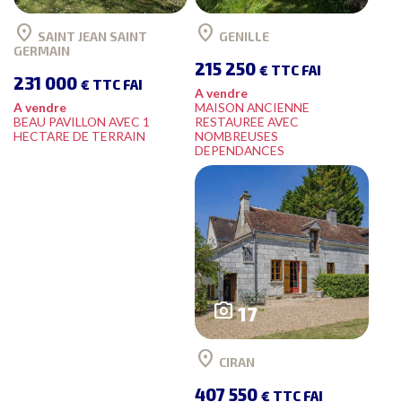
location_on
location_on
SAINT JEAN SAINT
GENILLE
GERMAIN
215 250
€ TTC FAI
231 000
€ TTC FAI
A vendre
A vendre
MAISON ANCIENNE
BEAU PAVILLON AVEC 1
RESTAUREE AVEC
HECTARE DE TERRAIN
NOMBREUSES
DEPENDANCES
photo_camera
17
location_on
CIRAN
407 550
€ TTC FAI