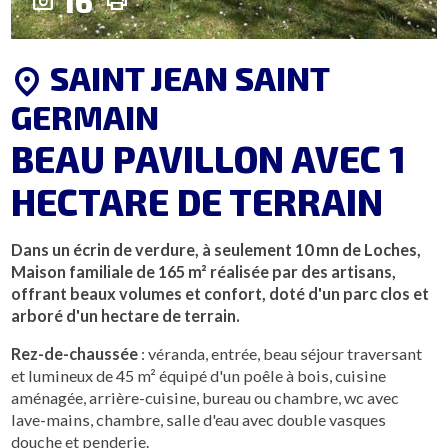
16
photo_camera
print
SAINT JEAN SAINT
location_on
GERMAIN
BEAU PAVILLON AVEC 1
HECTARE DE TERRAIN
Dans un écrin de verdure, à seulement 10 mn de Loches,
Maison familiale de 165 m² réalisée par des artisans,
offrant beaux volumes et confort, doté d'un parc clos et
arboré d'un hectare de terrain.
Rez-de-chaussée
: véranda, entrée, beau séjour traversant
et lumineux de 45 m² équipé d'un poêle à bois, cuisine
aménagée, arrière-cuisine, bureau ou chambre, wc avec
lave-mains, chambre, salle d'eau avec double vasques
douche et penderie.