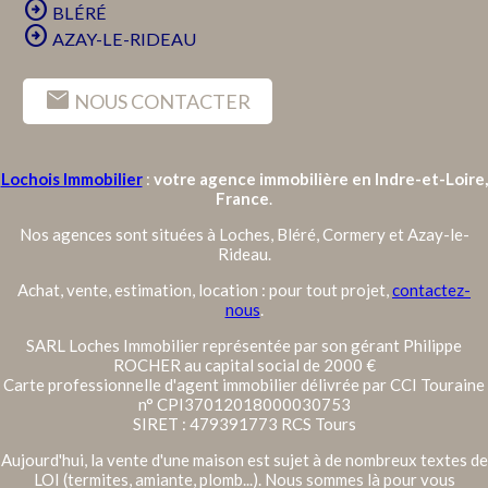
arrow_circle_right
BLÉRÉ
arrow_circle_right
AZAY-LE-RIDEAU
mail
NOUS CONTACTER
Lochois Immobilier
:
votre agence immobilière en Indre-et-Loire,
France
.
Nos agences sont situées à Loches, Bléré, Cormery et Azay-le-
Rideau.
Achat, vente, estimation, location : pour tout projet,
contactez-
nous
.
SARL Loches Immobilier représentée par son gérant Philippe
ROCHER au capital social de 2000 €
Carte professionnelle d'agent immobilier délivrée par CCI Touraine
n° CPI37012018000030753
SIRET : 479391773 RCS Tours
Aujourd'hui, la vente d'une maison est sujet à de nombreux textes de
LOI (termites, amiante, plomb...). Nous sommes là pour vous