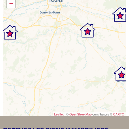
−
Leaflet
| ©
OpenStreetMap
contributors ©
CARTO