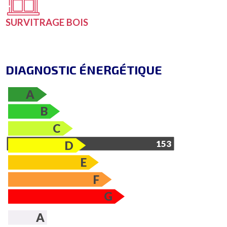
SURVITRAGE BOIS
DIAGNOSTIC ÉNERGÉTIQUE
A
B
C
D
153
E
F
G
A