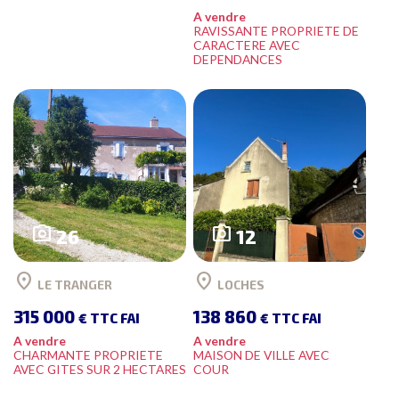
A vendre
RAVISSANTE PROPRIETE DE
CARACTERE AVEC
DEPENDANCES
photo_camera
photo_camera
26
12
location_on
location_on
LE TRANGER
LOCHES
315 000
138 860
€ TTC FAI
€ TTC FAI
A vendre
A vendre
CHARMANTE PROPRIETE
MAISON DE VILLE AVEC
AVEC GITES SUR 2 HECTARES
COUR