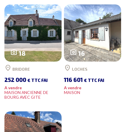
photo_camera
photo_camera
18
16
location_on
location_on
BRIDORE
LOCHES
252 000
116 601
€ TTC FAI
€ TTC FAI
A vendre
A vendre
MAISON ANCIENNE DE
MAISON
BOURG AVEC GITE