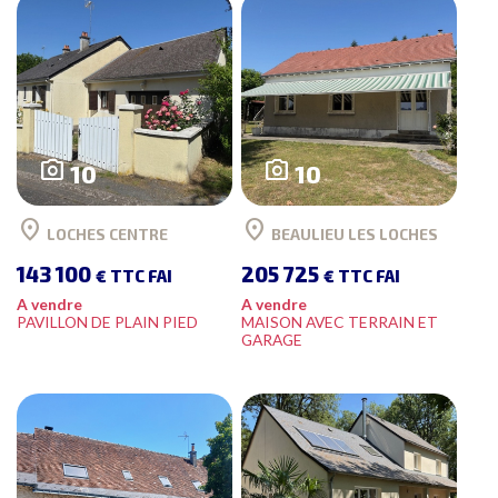
photo_camera
photo_camera
10
10
location_on
location_on
LOCHES CENTRE
BEAULIEU LES LOCHES
143 100
205 725
€ TTC FAI
€ TTC FAI
A vendre
A vendre
PAVILLON DE PLAIN PIED
MAISON AVEC TERRAIN ET
GARAGE