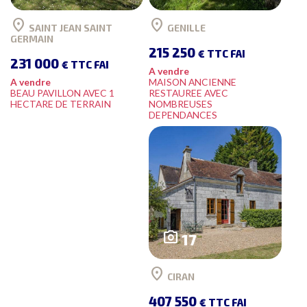
location_on
location_on
SAINT JEAN SAINT
GENILLE
GERMAIN
215 250
€ TTC FAI
231 000
€ TTC FAI
A vendre
A vendre
MAISON ANCIENNE
BEAU PAVILLON AVEC 1
RESTAUREE AVEC
HECTARE DE TERRAIN
NOMBREUSES
DEPENDANCES
photo_camera
17
location_on
CIRAN
407 550
€ TTC FAI