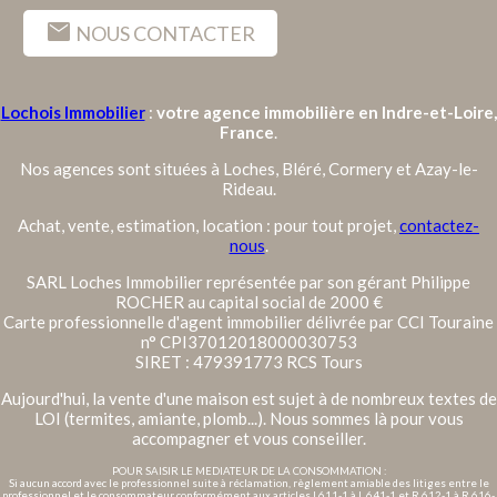
mail
NOUS CONTACTER
Lochois Immobilier
:
votre agence immobilière en Indre-et-Loire,
France
.
Nos agences sont situées à Loches, Bléré, Cormery et Azay-le-
Rideau.
Achat, vente, estimation, location : pour tout projet,
contactez-
nous
.
SARL Loches Immobilier représentée par son gérant Philippe
ROCHER au capital social de 2000 €
Carte professionnelle d'agent immobilier délivrée par CCI Touraine
n° CPI37012018000030753
SIRET : 479391773 RCS Tours
Aujourd'hui, la vente d'une maison est sujet à de nombreux textes de
LOI (termites, amiante, plomb...). Nous sommes là pour vous
accompagner et vous conseiller.
POUR SAISIR LE MEDIATEUR DE LA CONSOMMATION :
Si aucun accord avec le professionnel suite à réclamation, règlement amiable des litiges entre le
professionnel et le consommateur conformément aux articles L611-1 à L 641-1 et R 612-1 à R 616-