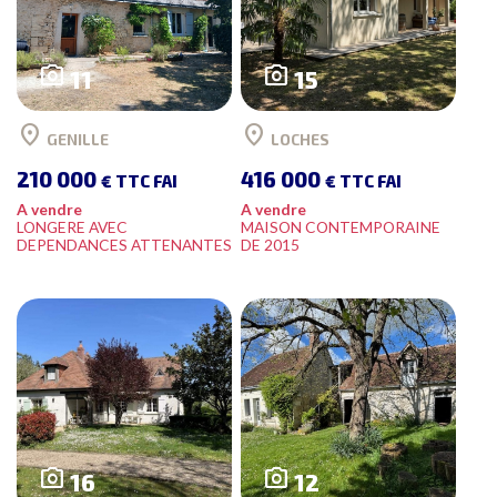
photo_camera
photo_camera
11
15
location_on
location_on
GENILLE
LOCHES
210 000
416 000
€ TTC FAI
€ TTC FAI
A vendre
A vendre
LONGERE AVEC
MAISON CONTEMPORAINE
DEPENDANCES ATTENANTES
DE 2015
photo_camera
photo_camera
16
12