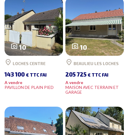
photo_camera
photo_camera
10
10
location_on
location_on
LOCHES CENTRE
BEAULIEU LES LOCHES
143 100
205 725
€ TTC FAI
€ TTC FAI
A vendre
A vendre
PAVILLON DE PLAIN PIED
MAISON AVEC TERRAIN ET
GARAGE