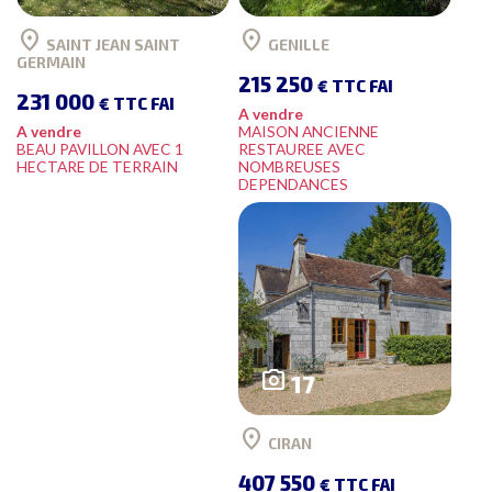
location_on
location_on
SAINT JEAN SAINT
GENILLE
GERMAIN
215 250
€ TTC FAI
231 000
€ TTC FAI
A vendre
A vendre
MAISON ANCIENNE
BEAU PAVILLON AVEC 1
RESTAUREE AVEC
HECTARE DE TERRAIN
NOMBREUSES
DEPENDANCES
photo_camera
17
location_on
CIRAN
407 550
€ TTC FAI