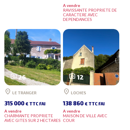
A vendre
RAVISSANTE PROPRIETE DE
CARACTERE AVEC
DEPENDANCES
photo_camera
photo_camera
26
12
location_on
location_on
LE TRANGER
LOCHES
315 000
138 860
€ TTC FAI
€ TTC FAI
A vendre
A vendre
CHARMANTE PROPRIETE
MAISON DE VILLE AVEC
AVEC GITES SUR 2 HECTARES
COUR