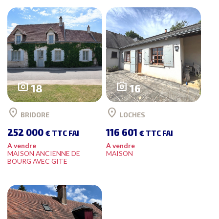
photo_camera
photo_camera
18
16
location_on
location_on
BRIDORE
LOCHES
252 000
116 601
€ TTC FAI
€ TTC FAI
A vendre
A vendre
MAISON ANCIENNE DE
MAISON
BOURG AVEC GITE