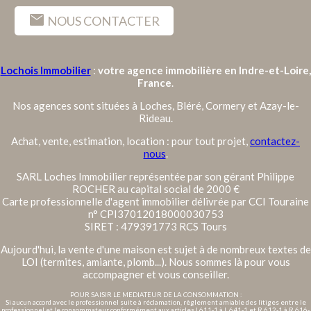
mail
NOUS CONTACTER
Lochois Immobilier
:
votre agence immobilière en Indre-et-Loire,
France
.
Nos agences sont situées à Loches, Bléré, Cormery et Azay-le-
Rideau.
Achat, vente, estimation, location : pour tout projet,
contactez-
nous
.
SARL Loches Immobilier représentée par son gérant Philippe
ROCHER au capital social de 2000 €
Carte professionnelle d'agent immobilier délivrée par CCI Touraine
n° CPI37012018000030753
SIRET : 479391773 RCS Tours
Aujourd'hui, la vente d'une maison est sujet à de nombreux textes de
LOI (termites, amiante, plomb...). Nous sommes là pour vous
accompagner et vous conseiller.
POUR SAISIR LE MEDIATEUR DE LA CONSOMMATION :
Si aucun accord avec le professionnel suite à réclamation, règlement amiable des litiges entre le
professionnel et le consommateur conformément aux articles L611-1 à L 641-1 et R 612-1 à R 616-