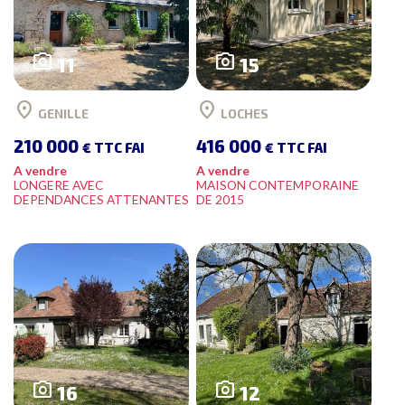
photo_camera
photo_camera
11
15
location_on
location_on
GENILLE
LOCHES
210 000
416 000
€ TTC FAI
€ TTC FAI
A vendre
A vendre
LONGERE AVEC
MAISON CONTEMPORAINE
DEPENDANCES ATTENANTES
DE 2015
photo_camera
photo_camera
16
12