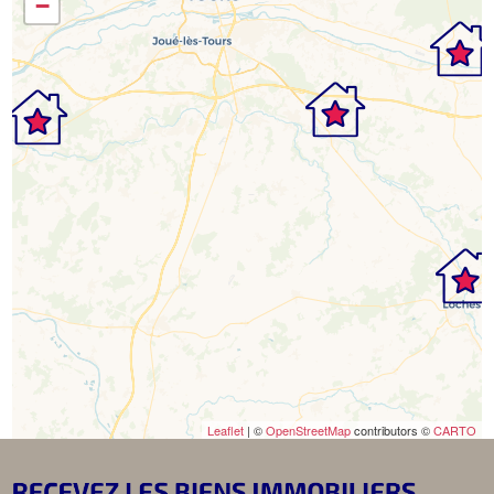
−
Leaflet
| ©
OpenStreetMap
contributors ©
CARTO