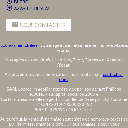
arrow_circle_right
BLÉRÉ
arrow_circle_right
AZAY-LE-RIDEAU
mail
NOUS CONTACTER
Lochois Immobilier
:
votre agence immobilière en Indre-et-Loire,
France
.
Nos agences sont situées à Loches, Bléré, Cormery et Azay-le-
Rideau.
Achat, vente, estimation, location : pour tout projet,
contactez-
nous
.
SARL Loches Immobilier représentée par son gérant Philippe
ROCHER au capital social de 2000 €
Carte professionnelle d'agent immobilier délivrée par CCI Touraine
n° CPI37012018000030753
SIRET : 479391773 RCS Tours
Aujourd'hui, la vente d'une maison est sujet à de nombreux textes de
LOI (termites, amiante, plomb...). Nous sommes là pour vous