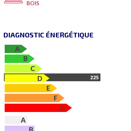
BOIS
DIAGNOSTIC ÉNERGÉTIQUE
A
B
C
D
225
E
F
G
A
B