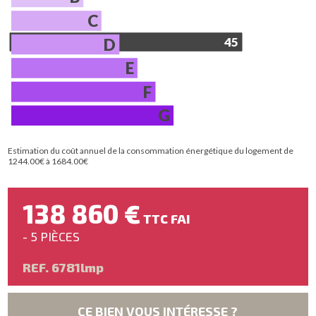
C
D
45
E
F
G
Estimation du coût annuel de la consommation énergétique du logement de
1244.00€ à 1684.00€
138 860 €
TTC FAI
- 5 PIÈCES
REF. 6781lmp
CE BIEN VOUS INTÉRESSE ?