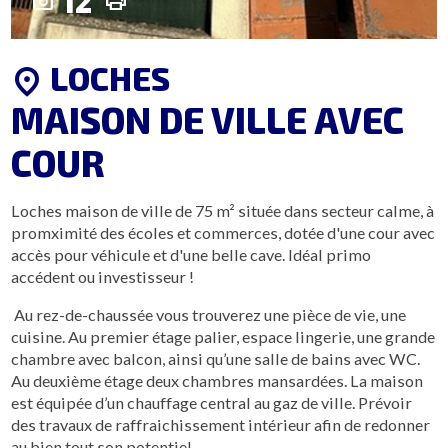
12
photo_camera
print
LOCHES
location_on
MAISON DE VILLE AVEC
COUR
Loches maison de ville de 75 m² située dans secteur calme, à
promximité des écoles et commerces, dotée d'une cour avec
accès pour véhicule et d'une belle cave. Idéal primo
accédent ou investisseur !
Au rez-de-chaussée vous trouverez une pièce de vie, une
cuisine. Au premier étage palier, espace lingerie, une grande
chambre avec balcon, ainsi qu’une salle de bains avec WC.
Au deuxième étage deux chambres mansardées. La maison
est équipée d’un chauffage central au gaz de ville. Prévoir
des travaux de raffraichissement intérieur afin de redonner
au bien tout son potentiel.