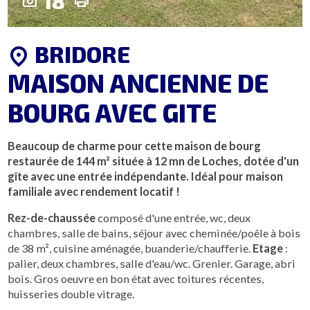
18
photo_camera
print
BRIDORE
location_on
MAISON ANCIENNE DE
BOURG AVEC GITE
Beaucoup de charme pour cette maison de bourg
restaurée de 144 m² située à 12 mn de Loches, dotée d'un
gîte avec une entrée indépendante. Idéal pour maison
familiale avec rendement locatif !
Rez-de-chaussée
composé d'une entrée, wc, deux
chambres, salle de bains, séjour avec cheminée/poêle à bois
de 38 m², cuisine aménagée, buanderie/chaufferie.
Etage
:
palier, deux chambres, salle d'eau/wc. Grenier. Garage, abri
bois. Gros oeuvre en bon état avec toitures récentes,
huisseries double vitrage.