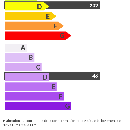
D
202
E
F
G
A
B
C
D
46
E
F
G
Estimation du coût annuel de la consommation énergétique du logement de
1895.00€ à 2563.00€