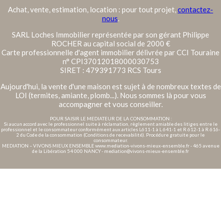
Achat, vente, estimation, location : pour tout projet,
contactez-
nous
.
SARL Loches Immobilier représentée par son gérant Philippe
ROCHER au capital social de 2000 €
Carte professionnelle d'agent immobilier délivrée par CCI Touraine
n° CPI37012018000030753
SIRET : 479391773 RCS Tours
Aujourd'hui, la vente d'une maison est sujet à de nombreux textes de
LOI (termites, amiante, plomb...). Nous sommes là pour vous
accompagner et vous conseiller.
POUR SAISIR LE MEDIATEUR DE LA CONSOMMATION :
Si aucun accord avec le professionnel suite à réclamation, règlement amiable des litiges entre le
professionnel et le consommateur conformément aux articles L611-1 à L 641-1 et R 612-1 à R 616-
2 du Code de la consommation (Conditions de recevabilité). Procédure gratuite pour le
consommateur.
MEDIATION – VIVONS MIEUX ENSEMBLE www.mediation-vivons-mieux-ensemble.fr - 465 avenue
de la Libération 54 000 NANCY - mediation@vivons-mieux-ensemble.fr