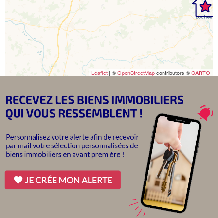
Leaflet
| ©
OpenStreetMap
contributors ©
CARTO