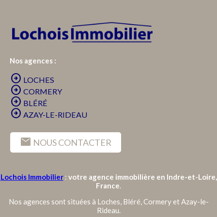
Nos agences :
arrow_circle_right
LOCHES
arrow_circle_right
CORMERY
arrow_circle_right
BLÉRÉ
arrow_circle_right
AZAY-LE-RIDEAU
mail
NOUS CONTACTER
Lochois Immobilier
:
votre agence immobilière en Indre-et-Loire,
France
.
Nos agences sont situées à Loches, Bléré, Cormery et Azay-le-
Rideau.