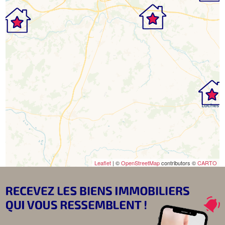
Leaflet
| ©
OpenStreetMap
contributors ©
CARTO