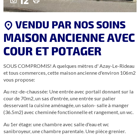
12
photo_camera
print
VENDU PAR NOS SOINS
location_on
MAISON ANCIENNE AVEC
COUR ET POTAGER
SOUS COMPROMIS! A quelques mètres d' Azay-Le-Rideau
et tous commerces, cette maison ancienne d'environ 106m2
vous propose:
Au rez-de-chaussée: Une entrée avec portail donnant sur la
cour de 70m2, un sas d'entrée, une entrée sur palier
desservant la cuisine aménagée, un salon- salle à manger
(36.5m2) avec cheminée fonctionnelle et rangement, un wc.
Au 1er étage: une chambre avec salle d'eau et wc
sanibroyeur, une chambre parentale. Une pièce grenier.