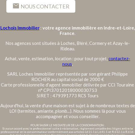
mail
NOUS CONTACTER
Lochois Immobilier
:
votre agence immobilière en Indre-et-Loire,
France
.
Nos agences sont situées à Loches, Bléré, Cormery et Azay-le-
Rideau.
Achat, vente, estimation, location : pour tout projet,
contactez-
nous
.
SARL Loches Immobilier représentée par son gérant Philippe
ROCHER au capital social de 2000 €
Carte professionnelle d'agent immobilier délivrée par CCI Touraine
n° CPI37012018000030753
SIRET : 479391773 RCS Tours
Aujourd'hui, la vente d'une maison est sujet à de nombreux textes de
LOI (termites, amiante, plomb...). Nous sommes là pour vous
accompagner et vous conseiller.
POUR SAISIR LE MEDIATEUR DE LA CONSOMMATION :
Si aucun accord avec le professionnel suite à réclamation, règlement amiable des litiges entre le
professionnel et le consommateur conformément aux articles L611-1 à L 641-1 et R 612-1 à R 616-