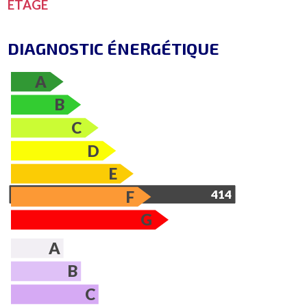
ETAGE
DIAGNOSTIC ÉNERGÉTIQUE
A
B
C
D
E
F
414
G
A
B
C