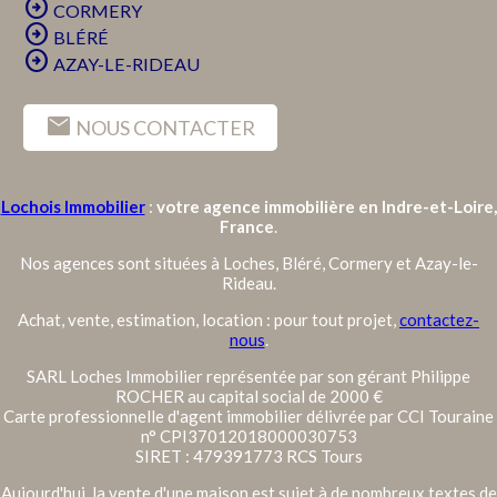
arrow_circle_right
CORMERY
arrow_circle_right
BLÉRÉ
arrow_circle_right
AZAY-LE-RIDEAU
mail
NOUS CONTACTER
Lochois Immobilier
:
votre agence immobilière en Indre-et-Loire,
France
.
Nos agences sont situées à Loches, Bléré, Cormery et Azay-le-
Rideau.
Achat, vente, estimation, location : pour tout projet,
contactez-
nous
.
SARL Loches Immobilier représentée par son gérant Philippe
ROCHER au capital social de 2000 €
Carte professionnelle d'agent immobilier délivrée par CCI Touraine
n° CPI37012018000030753
SIRET : 479391773 RCS Tours
Aujourd'hui, la vente d'une maison est sujet à de nombreux textes de