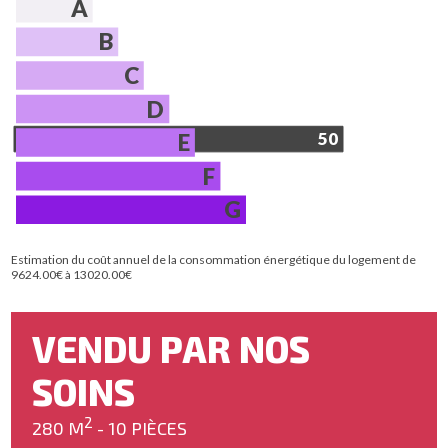
A
B
C
D
E
50
F
G
Estimation du coût annuel de la consommation énergétique du logement de
9624.00€ à 13020.00€
VENDU PAR NOS
SOINS
2
280 M
- 10 PIÈCES