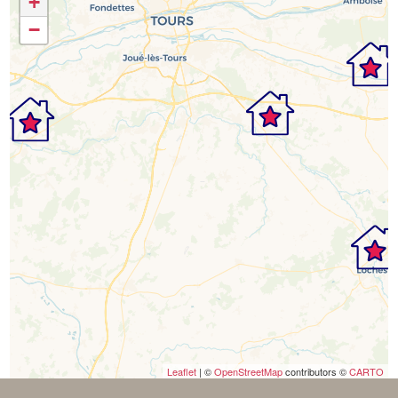
+
−
Leaflet
| ©
OpenStreetMap
contributors ©
CARTO