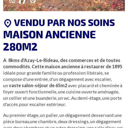
17
photo_camera
print
VENDU PAR NOS SOINS
location_on
MAISON ANCIENNE
280M2
A 8kms d'Azay-Le-Rideau, des commerces et de toutes
commodités
.
Cette maison ancienne à restaurer de 1895
idéale pour grande famille ou profession libérale, se
compose d'une entrée, d'un dégagement avec escalier,
un
vaste salon-séjour de 65m2
avec placard et cheminée à
foyer ouvert fonctionnelle, une cuisine ouverte aménagée,
un cellier et une buanderie, un wc. Au demi-étage, une porte
d'accès pour escalier extérieur.
Au premier étage, un palier, un dégagement desservant une
pièce bureau,une chambre, deux dressings, un dégagement
avec deux chambres et un autre dressing, une salle d'eau-wc.