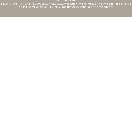
consommateur.
MEDIATION – VIVONS MIEUX ENSEMBLE www.mediation-vivons-mieux-ensemble.fr - 465 avenue
de la Libération 54 000 NANCY - mediation@vivons-mieux-ensemble.fr