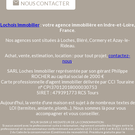
mail
NOUS CONTACTER
Lochois Immobilier
:
votre agence immobilière en Indre-et-Loire,
France
.
Nos agences sont situées à Loches, Bléré, Cormery et Azay-le-
Rideau.
Achat, vente, estimation, location : pour tout projet,
contactez-
nous
.
SARL Loches Immobilier représentée par son gérant Philippe
ROCHER au capital social de 2000 €
Carte professionnelle d'agent immobilier délivrée par CCI Touraine
n° CPI37012018000030753
SIRET : 479391773 RCS Tours
Aujourd'hui, la vente d'une maison est sujet à de nombreux textes de
LOI (termites, amiante, plomb...). Nous sommes là pour vous
accompagner et vous conseiller.
POUR SAISIR LE MEDIATEUR DE LA CONSOMMATION :
Si aucun accord avec le professionnel suite à réclamation, règlement amiable des litiges entre le
professionnel et le consommateur conformément aux articles L611-1 à L 641-1 et R 612-1 à R 616-
2 du Code de la consommation (Conditions de recevabilité). Procédure gratuite pour le