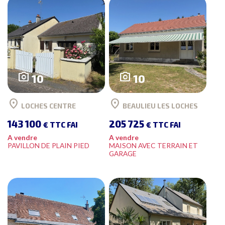
photo_camera
photo_camera
10
10
location_on
location_on
LOCHES CENTRE
BEAULIEU LES LOCHES
143 100
205 725
€ TTC FAI
€ TTC FAI
A vendre
A vendre
PAVILLON DE PLAIN PIED
MAISON AVEC TERRAIN ET
GARAGE