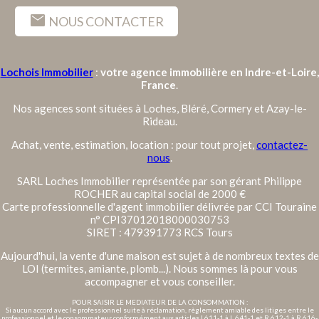
mail
NOUS CONTACTER
Lochois Immobilier
:
votre agence immobilière en Indre-et-Loire,
France
.
Nos agences sont situées à Loches, Bléré, Cormery et Azay-le-
Rideau.
Achat, vente, estimation, location : pour tout projet,
contactez-
nous
.
SARL Loches Immobilier représentée par son gérant Philippe
ROCHER au capital social de 2000 €
Carte professionnelle d'agent immobilier délivrée par CCI Touraine
n° CPI37012018000030753
SIRET : 479391773 RCS Tours
Aujourd'hui, la vente d'une maison est sujet à de nombreux textes de
LOI (termites, amiante, plomb...). Nous sommes là pour vous
accompagner et vous conseiller.
POUR SAISIR LE MEDIATEUR DE LA CONSOMMATION :
Si aucun accord avec le professionnel suite à réclamation, règlement amiable des litiges entre le
professionnel et le consommateur conformément aux articles L611-1 à L 641-1 et R 612-1 à R 616-