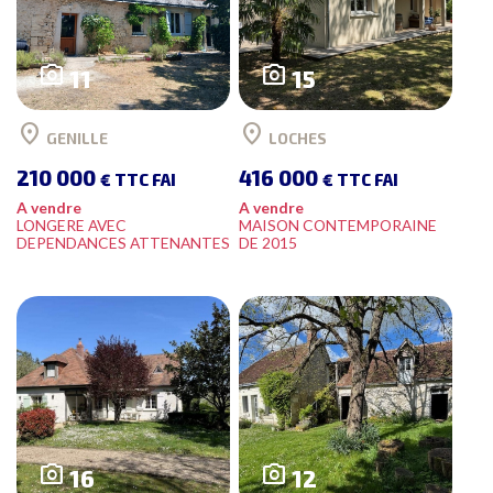
photo_camera
photo_camera
11
15
location_on
location_on
GENILLE
LOCHES
210 000
416 000
€ TTC FAI
€ TTC FAI
A vendre
A vendre
LONGERE AVEC
MAISON CONTEMPORAINE
DEPENDANCES ATTENANTES
DE 2015
photo_camera
photo_camera
16
12