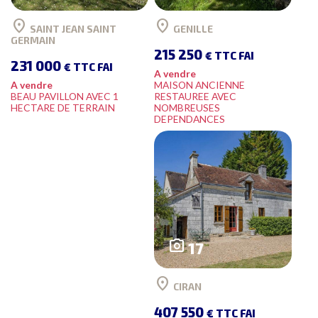
location_on
location_on
SAINT JEAN SAINT
GENILLE
GERMAIN
215 250
€ TTC FAI
231 000
€ TTC FAI
A vendre
A vendre
MAISON ANCIENNE
BEAU PAVILLON AVEC 1
RESTAUREE AVEC
HECTARE DE TERRAIN
NOMBREUSES
DEPENDANCES
photo_camera
17
location_on
CIRAN
407 550
€ TTC FAI