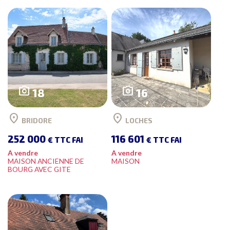
photo_camera
photo_camera
18
16
location_on
location_on
BRIDORE
LOCHES
252 000
116 601
€ TTC FAI
€ TTC FAI
A vendre
A vendre
MAISON ANCIENNE DE
MAISON
BOURG AVEC GITE