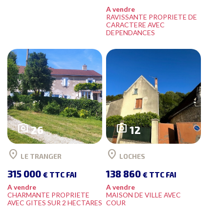
A vendre
RAVISSANTE PROPRIETE DE
CARACTERE AVEC
DEPENDANCES
photo_camera
photo_camera
26
12
location_on
location_on
LE TRANGER
LOCHES
315 000
138 860
€ TTC FAI
€ TTC FAI
A vendre
A vendre
CHARMANTE PROPRIETE
MAISON DE VILLE AVEC
AVEC GITES SUR 2 HECTARES
COUR