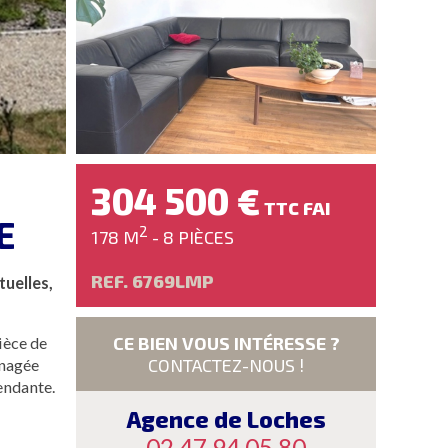
304 500 €
TTC FAI
E
2
178 M
- 8 PIÈCES
REF. 6769LMP
uelles,
CE BIEN VOUS INTÉRESSE ?
ièce de
CONTACTEZ-NOUS !
énagée
endante.
Agence de Loches
02 47 94 05 80