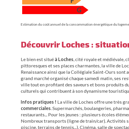
F
G
Estimation du coût annuel de la consommation énergétique du logem
Découvrir Loches : situatio
Le bien est situé
à Loches
, cité royale et médiévale, 
pittoresques et ses places charmantes, la ville de Loc
Renaissance ainsi que la Collégiale Saint-Ours sont 
grand marché organisé chaque samedi matin, ses resta
ville tout en profitant des saveurs et bons produits d
culturels qui contribuent à son dynamisme touristiqu
Infos pratiques !
La ville de Loches offre une très gr
commerciales
. Supermarchés, boulangeries, pharmaci
restaurants... Pour les jeunes : plusieurs écoles éléme
Nombreux transports (ligne de train/car). Activités s
piscine, terrains de tennis...). Cinéma, salle de spectacl