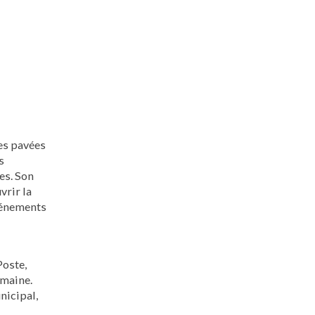
les pavées
s
es. Son
vrir la
événements
Poste,
emaine.
nicipal,