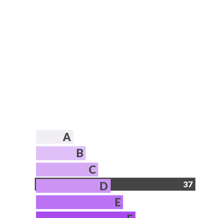
A
B
C
D
37
E