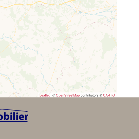
Leaflet
| ©
OpenStreetMap
contributors ©
CARTO