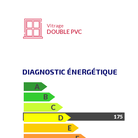
Vitrage
DOUBLE PVC
DIAGNOSTIC ÉNERGÉTIQUE
A
B
C
D
175
E