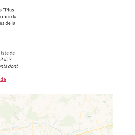
s "Plus
5 min du
es de la
iste de
laisir
ents dont
 de