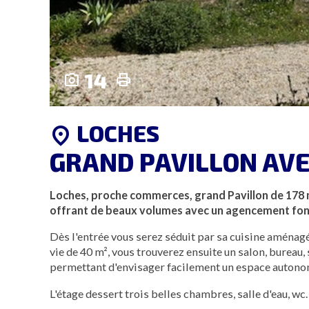
14
photo_camera
print
LOCHES
location_on
GRAND PAVILLON AV
Loches, proche commerces, grand Pavillon de 178 
offrant de beaux volumes avec un agencement fon
Dès l'entrée vous serez séduit par sa cuisine aménag
vie de 40 m², vous trouverez ensuite un salon, bureau
permettant d'envisager facilement un espace autonom
L'étage dessert trois belles chambres, salle d'eau, w