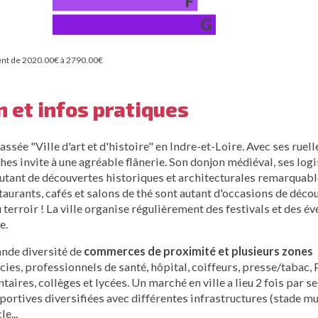
F
G
ent de 2020.00€ à 2790.00€
n et infos pratiques
classée "Ville d'art et d'histoire" en Indre-et-Loire. Avec ses ruel
hes invite à une agréable flânerie. Son donjon médiéval, ses logi
autant de découvertes historiques et architecturales remarquabl
urants, cafés et salons de thé sont autant d'occasions de décou
u terroir ! La ville organise régulièrement des festivals et des 
e.
ande diversité de
commerces de proximité et plusieurs zones
es, professionnels de santé, hôpital, coiffeurs, presse/tabac, 
ntaires, collèges et lycées. Un marché en ville a lieu 2 fois par s
portives diversifiées avec différentes infrastructures (stade mu
e...