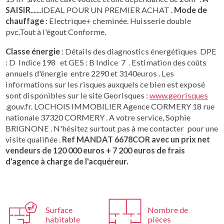
SAISIR
.......IDEAL POUR UN PREMIER ACHAT .
Mode de
chauffage
: Electrique+ cheminée. Huisserie double
pvc.Tout à l'égout Conforme.
Classe énergie
: Détails des diagnostics énergétiques DPE
: D Indice 198 et GES : B Indice 7 . Estimation des coûts
annuels d'énergie entre 2290 et 3140euros . Les
informations sur les risques auxquels ce bien est exposé
sont disponibles sur le site Georisques :
www.georisques
.gouv.fr. LOCHOIS IMMOBILIER Agence CORMERY 18 rue
nationale 37320 CORMERY . A votre service, Sophie
BRIGNONE . N'hésitez surtout pas à me contacter pour une
visite qualifiée .
Ref MANDAT 6678COR avec un prix net
vendeurs de 120 000 euros + 7 200 euros de frais
d'agence à charge de l'acquéreur.
Surface
Nombre de
habitable
pièces