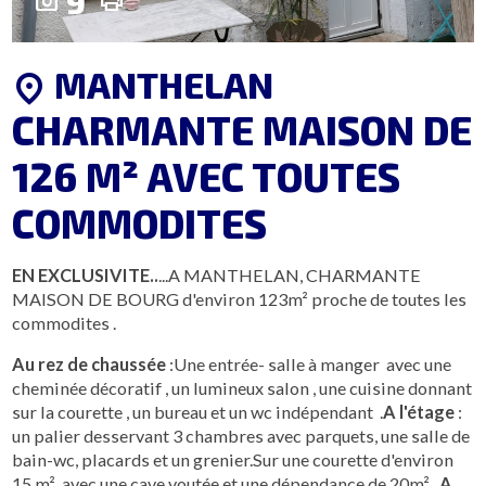
9
photo_camera
print
MANTHELAN
location_on
CHARMANTE MAISON DE
126 M² AVEC TOUTES
COMMODITES
EN EXCLUSIVITE..
...A MANTHELAN, CHARMANTE
MAISON DE BOURG d'environ 123m² proche de toutes les
commodites .
Au rez de chaussée
:Une entrée- salle à manger avec une
cheminée décoratif , un lumineux salon , une cuisine donnant
sur la courette , un bureau et un wc indépendant .
A l'étage
:
un palier desservant 3 chambres avec parquets, une salle de
bain-wc, placards et un grenier.Sur une courette d'environ
15 m² ,avec une cave voutée et une dépendance de 20m² .
A