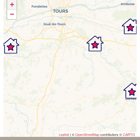
+
−
Leaflet
| ©
OpenStreetMap
contributors ©
CARTO