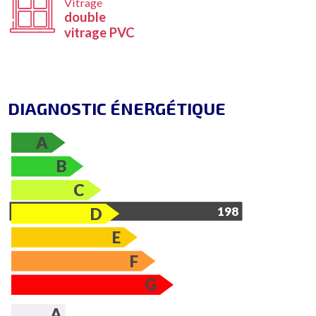
Vitrage
double
vitrage PVC
DIAGNOSTIC ÉNERGÉTIQUE
A
B
C
D
198
E
F
G
A