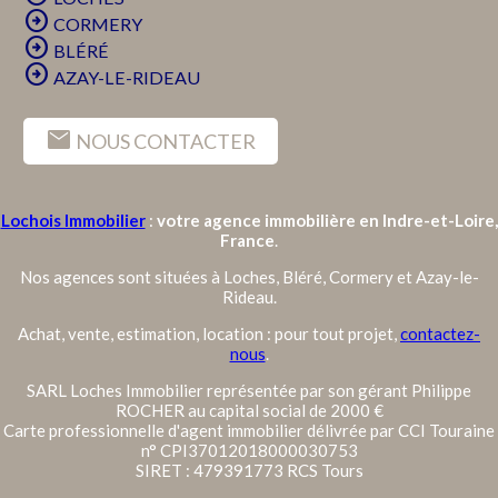
arrow_circle_right
CORMERY
arrow_circle_right
BLÉRÉ
arrow_circle_right
AZAY-LE-RIDEAU
mail
NOUS CONTACTER
Lochois Immobilier
:
votre agence immobilière en Indre-et-Loire,
France
.
Nos agences sont situées à Loches, Bléré, Cormery et Azay-le-
Rideau.
Achat, vente, estimation, location : pour tout projet,
contactez-
nous
.
SARL Loches Immobilier représentée par son gérant Philippe
ROCHER au capital social de 2000 €
Carte professionnelle d'agent immobilier délivrée par CCI Touraine
n° CPI37012018000030753
SIRET : 479391773 RCS Tours