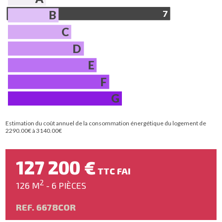
B
7
C
D
E
F
G
Estimation du coût annuel de la consommation énergétique du logement de
2290.00€ à 3140.00€
127 200 €
TTC FAI
2
126 M
- 6 PIÈCES
REF. 6678COR