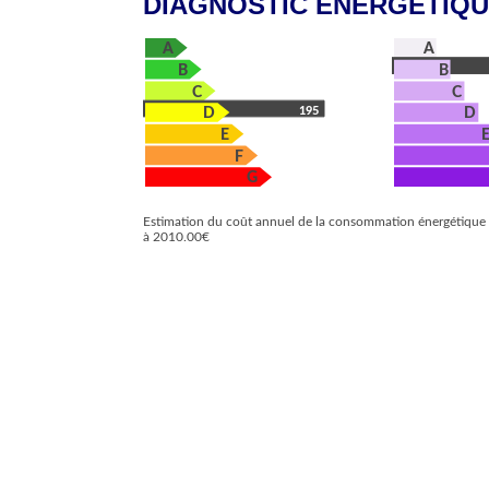
DIAGNOSTIC ÉNERGÉTIQ
A
A
B
B
C
C
195
D
D
E
F
G
Estimation du coût annuel de la consommation énergétiqu
à 2010.00€