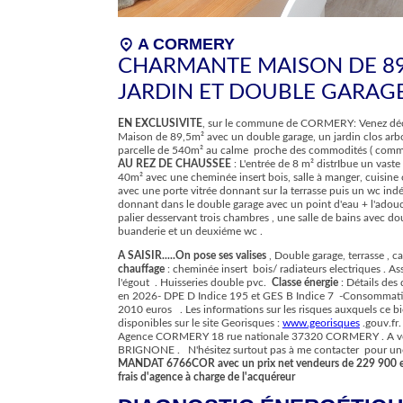
location_on
A CORMERY
CHARMANTE MAISON DE 89
JARDIN ET DOUBLE GARAG
EN EXCLUSIVITE
, sur le commune de CORMERY: Venez déc
Maison de 89,5m² avec un double garage, un jardin clos arb
parcelle de 540m² au calme proche des commodités ( commerc
AU REZ DE CHAUSSEE
: L'entrée de 8 m² distrIbue un vast
40m² avec une cheminée insert bois, salle à manger, cuisin
avec une porte vitrée donnant sur la terrasse puis un wc ind
donnant dans le double garage avec un point d'eau + l'adouc
palier desservant trois chambres , une salle de bains avec d
buanderie et un deuxiéme wc .
A SAISIR.....On pose ses valises
, Double garage, terrasse ,
chauffage
: cheminée insert bois/ radiateurs electriques . As
l'égout . Huisseries double pvc.
Classe énergie
: Détails des
en 2026- DPE D Indice 195 et GES B Indice 7 -Consommati
2010 euros . Les informations sur les risques auxquels ce b
disponibles sur le site Georisques :
www.georisques
.gouv.f
Agence CORMERY 18 rue nationale 37320 CORMERY . A vot
BRIGNONE . N'hésitez surtout pas à me contacter pour une 
MANDAT 6766COR avec un prix net vendeurs de 229 900 e
frais d'agence à charge de l'acquéreur