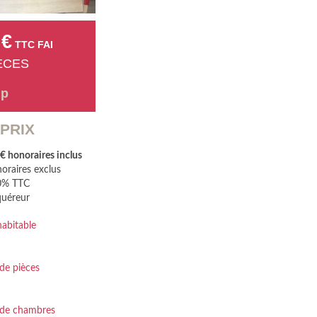
 €
TTC FAI
IÈCES
mp
 PRIX
 honoraires inclus
oraires exclus
00% TTC
quéreur
habitable
e pièces
de chambres