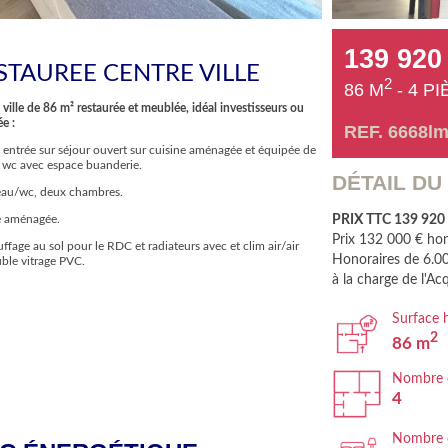
139 920
STAUREE CENTRE VILLE
2
86 M
- 4 P
ville de 86 m² restaurée et meublée, idéal investisseurs ou
e :
REF. 6668l
 entrée sur séjour ouvert sur cuisine aménagée et équipée de
 wc avec espace buanderie.
DÉTAIL DU
 d'eau/wc, deux chambres.
PRIX TTC 139 920 €
e aménagée.
Prix 132 000 € hon
fage au sol pour le RDC et radiateurs avec et clim air/air
Honoraires de 6.
uble vitrage PVC.
à la charge de l'Ac
Surface 
2
86 m
Nombre d
4
Nombre 