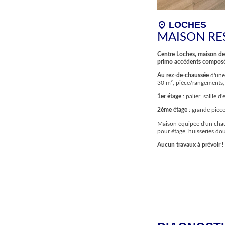
location_on
LOCHES
MAISON RE
Centre Loches, maison de 
primo accédents composé
Au rez-de-chaussée
d'une
30 m², pièce/rangements,
1er étage
: palier, sallle
2ème étage
: grande pièc
Maison équipée d'un chauf
pour étage, huisseries do
Aucun travaux à prévoir !