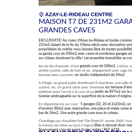
location_on
AZAY-LE-RIDEAU CENTRE
MAISON T7 DE 231M2 GARA
GRANDES CAVES
EXCLUSIVITE! Au coeur d'Azay-Le-Rideau et toutes commodi
231m2 datant de la fin du 19ème siècle avec rénovation ent
propriétaire du métier vous laissera libre de toutes possibilit
sa gande cour de 500m2 avec caves et nombreux garages ainsi
sur côteau dominant la ville !
cet ensemble immobilier se co
Au rez-de-chaussée: d'une
grande cour de 500m2
, cuisine,
arrière-cuisine, salle de bain et wc, dégagement avec cage d'
terrasse semi couverte,
un studio indépendant de 24m2
.
A l'étage: un grand palier distribuant 4 chambres, une salle 
cuisine, wc, un grand salon avec cheminée
sur terrasse d'e
extérieur pour l'accès à la cour et au
jardin de 897m2 sur le 
Grenier aménageable sur la superficie de la maison d'origine
.
En dépendances sur cour :
5 garages (32, 26 et 2x23m2), un
d'environ 80m2 avec mezzanine, une piece et vraies caves e
bar de 26m2. Une autre grande cave sous le coteau.
Chauffage par chaudière fuel "De Dietrich" année 2000, huiss
la maison est reliée au tout à l'égout.
Bien à rénover donc mer
financement concret avant toutes visites ! REF 6718.