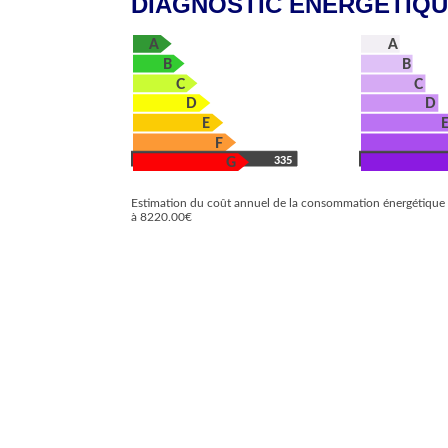
DIAGNOSTIC ÉNERGÉTIQ
A
A
B
B
C
C
D
D
E
F
335
G
Estimation du coût annuel de la consommation énergétiqu
à 8220.00€