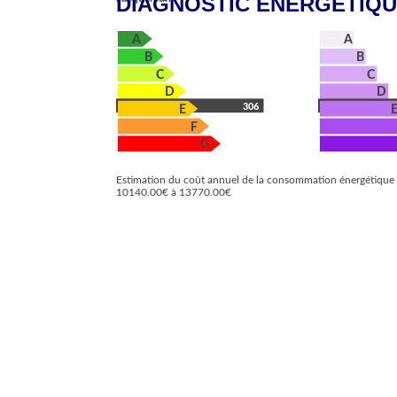
DIAGNOSTIC ÉNERGÉTIQ
A
A
B
B
C
C
D
D
306
E
F
G
Estimation du coût annuel de la consommation énergétique
10140.00€ à 13770.00€