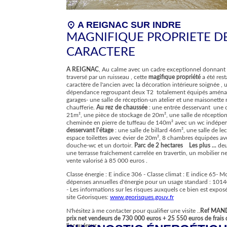
location_on
A REIGNAC SUR INDRE
MAGNIFIQUE PROPRIETE D
CARACTERE
A REIGNAC
, Au calme avec un cadre exceptionnel donnant 
traversé par un ruisseau , cette
magifique propriété
a été rest
caractère de l'ancien avec la décoration intérieure soignée , u
dépendance regroupant deux T2 totalement équipés aménagés
garages- une salle de réception-un atelier et une maisonette 
chaufferie.
Au rez de chaussée
: une entrée desservant une c
21m², une pièce de stockage de 20m², une salle de réceptio
cheminée en pierre de tuffeau de 140m² avec un wc indépe
desservant l'étage
: une salle de billard 46m², une salle de le
espace toilettes avec évier de 20m², 8 chambres équipées av
douche-wc et un dortoir.
Parc de 2 hectares
Les plus ...
deu
une terrasse fraîchement carrelée en travertin, un mobilier ne
vente valorisé à 85 000 euros .
Classe énergie : E indice 306 - Classe climat : E indice 65- 
dépenses annuelles d'énergie pour un usage standard : 101
- Les informations sur les risques auxquels ce bien est exposé
site Géorisques:
www.georisques.gouv.fr
N'hésitez à me contacter pour qualifier une visite ..
Ref MAN
prix net vendeurs de 730 000 euros + 25 550 euros de frais 
l'acquéreur.