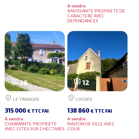
A vendre
RAVISSANTE PROPRIETE DE
CARACTERE AVEC
DEPENDANCES
photo_camera
photo_camera
26
12
location_on
location_on
LE TRANGER
LOCHES
315 000
138 860
€ TTC FAI
€ TTC FAI
A vendre
A vendre
CHARMANTE PROPRIETE
MAISON DE VILLE AVEC
AVEC GITES SUR 2 HECTARES
COUR