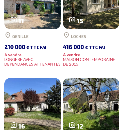
photo_camera
photo_camera
11
15
location_on
location_on
GENILLE
LOCHES
210 000
416 000
€ TTC FAI
€ TTC FAI
A vendre
A vendre
LONGERE AVEC
MAISON CONTEMPORAINE
DEPENDANCES ATTENANTES
DE 2015
photo_camera
photo_camera
16
12