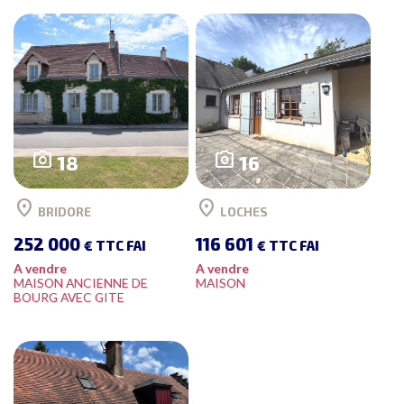
photo_camera
photo_camera
18
16
location_on
location_on
BRIDORE
LOCHES
252 000
116 601
€ TTC FAI
€ TTC FAI
A vendre
A vendre
MAISON ANCIENNE DE
MAISON
BOURG AVEC GITE