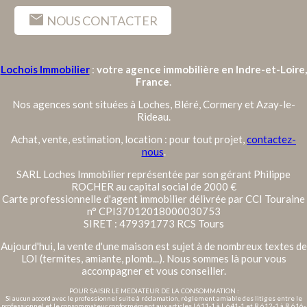
mail
NOUS CONTACTER
Lochois Immobilier
:
votre agence immobilière en Indre-et-Loire,
France
.
Nos agences sont situées à Loches, Bléré, Cormery et Azay-le-
Rideau.
Achat, vente, estimation, location : pour tout projet,
contactez-
nous
.
SARL Loches Immobilier représentée par son gérant Philippe
ROCHER au capital social de 2000 €
Carte professionnelle d'agent immobilier délivrée par CCI Touraine
n° CPI37012018000030753
SIRET : 479391773 RCS Tours
Aujourd'hui, la vente d'une maison est sujet à de nombreux textes de
LOI (termites, amiante, plomb...). Nous sommes là pour vous
accompagner et vous conseiller.
POUR SAISIR LE MEDIATEUR DE LA CONSOMMATION :
Si aucun accord avec le professionnel suite à réclamation, règlement amiable des litiges entre le
professionnel et le consommateur conformément aux articles L611-1 à L 641-1 et R 612-1 à R 616-