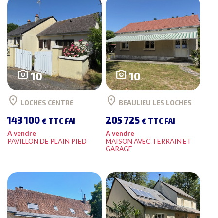
photo_camera
photo_camera
10
10
location_on
location_on
LOCHES CENTRE
BEAULIEU LES LOCHES
143 100
205 725
€ TTC FAI
€ TTC FAI
A vendre
A vendre
PAVILLON DE PLAIN PIED
MAISON AVEC TERRAIN ET
GARAGE