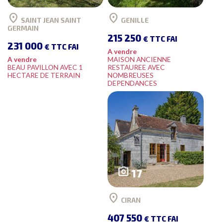
location_on
location_on
SAINT JEAN SAINT
GENILLE
GERMAIN
215 250
€ TTC FAI
231 000
€ TTC FAI
A vendre
A vendre
MAISON ANCIENNE
BEAU PAVILLON AVEC 1
RESTAUREE AVEC
HECTARE DE TERRAIN
NOMBREUSES
DEPENDANCES
photo_camera
17
location_on
CIRAN
407 550
€ TTC FAI